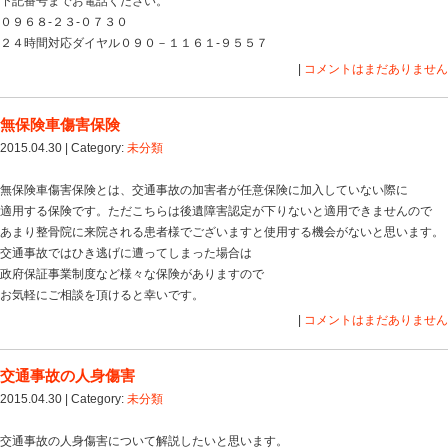
あります。
ここで問題になってくるのが交通事故の衝撃で発生した
正直、これは非常に難しい判断。
なぜなら事故発生前の画像がないから。
もし普段から肩こり・腰痛などで病院に行って、画像を
すが、このようなケースはほとんどないでしょう。
でも事故前は症状無かったよ？
実際、腰痛や首の痛みがなくてもヘルニアを持っている
症状がないから検査をせずに気づいていないということ
だからスムーズに事故で発生したと認められないのです
画像でよく見ると新しく発生したものなのか、元々あっ
あるようなので、６ヶ月以上治療をしても症状が残って
する価値はあります。
そのためには交通事故に強い医療機関でなければ適切な
仮に事故後発生したものであっても、患者様自身が保険