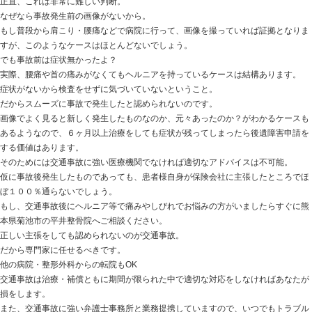
次に③ですが、正直これは意味がわかりません。
非常にマズい発言だと私は思います。
なぜ、ここまで保険会社は整骨院を嫌うの？
一言で表現すればお金です。
保険会社＝被害者の味方
ではないのです。
本当に被害者救済を目指すのであればこんなことは言う
実際は
保険会社＝いかに補償額を低く抑えるか？
しか考えていません。
これと整骨院が関係あるの？
通常、病院（整形外科）での治療はシップや電気治療の
ましてやそれに１〜２時間の待ち時間・・・
効果の薄い治療では頻度をあげて通院しようとは思わな
整骨院ではどうでしょうか？