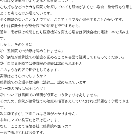
交通事故に遭うことは非常にまれなことなので、治療内
わからないことだらけのはずです。
この場合、「どうすればいいのかわからない・・・」と
と、受けられるはずだった補償を受けられずに泣き寝入
かねません。
菊池市の平井整骨院はこのような事態を防ぐため、無料
難しい補償内容・保険会社への対応方法・交通事故後の
いたします。
納得してから通院してください！
ムチウチに代表される交通事故治療は数ヶ月単位で継続
ご自身の大切なお身体を預けるリスクを無くすため、初
きるのでオススメです。
無理に通院を強要することは絶対にしませんので、ご安
交通事故に関して実績のある平井整骨院は治療だけでな
トータルでサポートさせていただきます。