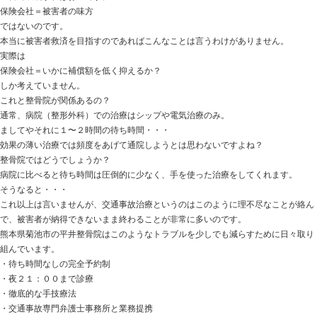
少しでも疑問がありましたらすぐにお電話ください。
0968-23-0730
「交通事故に遭ってしまったのですが」と言ってくださ
にご説明いたします。
|
保険会社が整骨院での交通事故治療を拒否す
2016.04.19 | Category:
未分類
こんにちは！
今回は交通事故でよくある相談事例について。
むち打ちなどのケガを病院で治療していても経過がよく
ようと考える方が増えています。