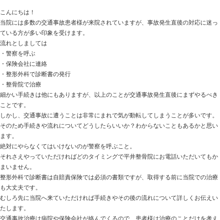
ホーム
>
Blog記事一覧
> hiraiの記事一覧
整骨院でのむちうち施術は整形外科で診断書
2016.04.26 | Category:
未分類
こんにちは！
当院には多数の交通事故患者様が来院されていますが、
ている方が多い印象を受けます。
流れとしましては
・警察を呼ぶ
・保険会社に連絡
・整形外科で診断書の発行