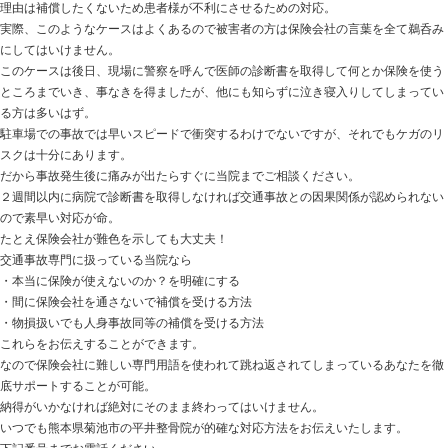
治療・補償を熟知した専門家としてアドバイスをさせて
|
交通事故によるヘルニアについて
2016.04.19 | Category:
未分類
こんにちは！院長の平井です。
今回は交通事故後に発見されるヘルニアについて。
だいたいのケースで交通事故との因果関係は認められま
理不尽で納得いかないかと思いますが、今の制度上はこ
詳細は以下をお読みください。
基本的に事故発生後は骨に異常がないかレントゲンやMR
す。
その際、骨と骨の間が少し狭くなっていることやヘルニ