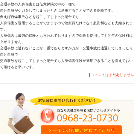
ぼ１００％通らないでしょう。
もし、交通事故後にヘルニア等で痛みやしびれでお悩み
本県菊池市の平井整骨院へご相談ください。
正しい主張をしても認められないのが交通事故。
だから専門家に任せるべきです。
他の病院・整形外科からの転院もOK
交通事故は治療・補償ともに期間が限られた中で適切な
損をします。
また、交通事故に強い弁護士事務所と業務提携していま
に対応可能。
当院は被害者の方が泣き寝入りしないために最大限のサ
で、少しでも疑問点がありましたらすぐに下記番号まで
０９６８-２３-０７３０
２４時間対応ダイヤル０９０−１１６１－９５５７