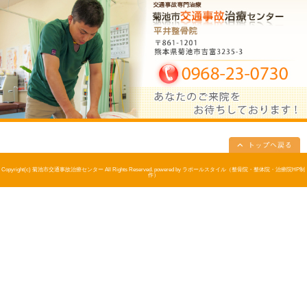
指示・・・
理由は補償したくないため患者様が不利にさせるための
実際、このようなケースはよくあるので被害者の方は保
にしてはいけません。
このケースは後日、現場に警察を呼んで医師の診断書を
ところまでいき、事なきを得ましたが、他にも知らずに
る方は多いはず。
駐車場での事故では早いスピードで衝突するわけでない
スクは十分にあります。
だから事故発生後に痛みが出たらすぐに当院までご相談
２週間以内に病院で診断書を取得しなければ交通事故と
ので素早い対応が命。
たとえ保険会社が難色を示しても大丈夫！
交通事故専門に扱っている当院なら
・本当に保険が使えないのか？を明確にする